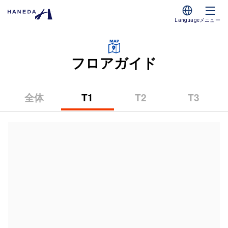
Language
メニュー
フロアガイド
全体
T1
T2
T3
（第
（第
（第
1
2
3
タ
タ
タ
ー
ー
ー
ミ
ミ
ミ
ナ
ナ
ナ
ル）
ル）
ル）