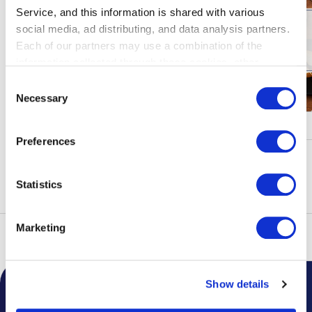
Service, and this information is shared with various
social media, ad distributing, and data analysis partners.
Each of our partners may use a combination of the
information collected through these cookies, other
information provided to each partner by Customers, as
Consent
well as other information collected by our partners when
Necessary
Selection
Customers use the partners’ other services.
Please see
キャンペーン・イベント
our "Cookie Policy" here.
Preferences
もっと見る
Statistics
Marketing
トップ
フロアガイド
Show details
空港からのお知らせ