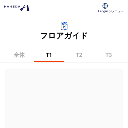
Language
メニュー
フロアガイド
全体
T1
T2
T3
（第
（第
（第
1
2
3
タ
タ
タ
ー
ー
ー
ミ
ミ
ミ
ナ
ナ
ナ
ル）
ル）
ル）