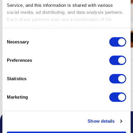
Service, and this information is shared with various
social media, ad distributing, and data analysis partners.
Each of our partners may use a combination of the
information collected through these cookies, other
information provided to each partner by Customers, as
Consent
well as other information collected by our partners when
Necessary
Selection
Customers use the partners’ other services.
Please see
キャンペーン・イベント
our "Cookie Policy" here.
Preferences
もっと見る
Statistics
Marketing
トップ
フロアガイド
Show details
空港からのお知らせ